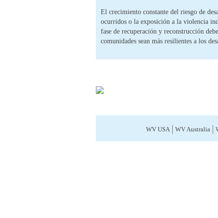
El crecimiento constante del riesgo de desa
ocurridos o la exposición a la violencia in
fase de recuperación y reconstrucción debe 
comunidades sean más resilientes a los desa
WV USA
WV Australia