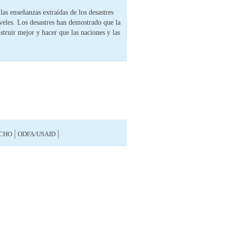
las enseñanzas extraídas de los desastres
iveles. Los desastres han demostrado que la
struir mejor y hacer que las naciones y las
CHO
ODFA/USAID