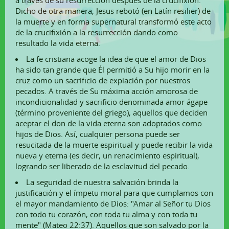
a través de su resurrección después de la crucifixión.
Dicho de otra manera, Jesus rebotó (en Latín resilier) de
la muerte y en forma supernatural transformó este acto
de la crucifixión a la resurrección dando como
resultado la vida eterna.
La fe cristiana acoge la idea de que el amor de Dios
ha sido tan grande que Él permitió a Su hijo morir en la
cruz como un sacrificio de expiación por nuestros
pecados. A través de Su máxima acción amorosa de
incondicionalidad y sacrificio denominada amor ágape
(término proveniente del griego), aquellos que deciden
aceptar el don de la vida eterna son adoptados como
hijos de Dios. Así, cualquier persona puede ser
resucitada de la muerte espiritual y puede recibir la vida
nueva y eterna (es decir, un renacimiento espiritual),
logrando ser liberado de la esclavitud del pecado.
La seguridad de nuestra salvación brinda la
justificación y el ímpetu moral para que cumplamos con
el mayor mandamiento de Dios: "Amar al Señor tu Dios
con todo tu corazón, con toda tu alma y con toda tu
mente" (Mateo 22:37). Aquellos que son salvado por la