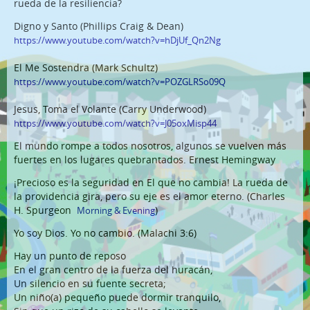
rueda de la resiliencia?
¿Dónde?
Digno y Santo (Phillips Craig & Dean)
https://www.youtube.com/watch?v=hDjUf_Qn2Ng
Quien?
El Me Sostendra (Mark Schultz)
Cómo?
https://www.youtube.com/watch?v=POZGLRSo09Q
Noticias
Jesus, Toma el Volante (Carry Underwood)
https://www.youtube.com/watch?v=J05oxMisp44
Contacto
El mundo rompe a todos nosotros, algunos se vuelven más
Estudio de Casos
fuertes en los lugares quebrantados. Ernest Hemingway
Latin America and Caribbean Regional Office
¡Precioso es la seguridad en El que no cambia! La rueda de
la providencia gira, pero su eje es el amor eterno. (Charles
Bolivia
H. Spurgeon
)
Morning & Evening
Yo soy Dios. Yo no cambio. (Malachi 3:6)
Brazil
Hay un punto de reposo
Dominican Republic
En el gran centro de la fuerza del huracán,
Un silencio en su fuente secreta;
Nicaragua
Un niño(a) pequeño puede dormir tranquilo,