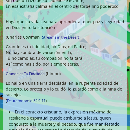
Sin que un rizo de su cabello se levante,
Comunidad de Práctica
En esa extraña calma en el centro del torbellino poderoso.
Camino a la resiliencia
Haga que su vida sea para aprender a tener paz y seguridad
en Dios en toda situación.
(Charles Cowman
)
Streams in the Desert
Grande es tu fidelidad, oh Dios, mi Padre;
No hay sombra de variación en Ti;
Tú no cambias, tu compasión no faltará;
Así como has sido, por siempre serás.
(himno)
Grande es Tu Fidelidad
Lo halló en una tierra desolada, en la rugiente soledad del
desierto. Lo protegió y lo cuidó; lo guardó como a la niña de
sus ojos.
(
)
Deuteronomio 32:9-11
En el contexto cristiano, la expresión máxima de
resiliencia espiritual puede atribuirse a Jesús, quien
conquisto a la muerte y el pecado, que fue manifestado