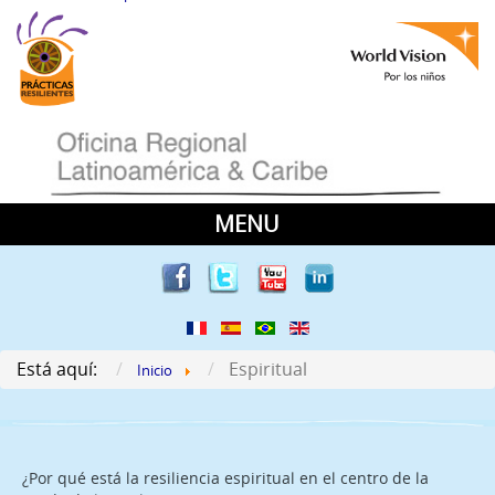
MENU
Home Es
Videos Testimoniales
Proyectos
Está aquí:
Espiritual
Inicio
Qué?
¿Por qué?
¿Por qué está la resiliencia espiritual en el centro de la
Cuándo?