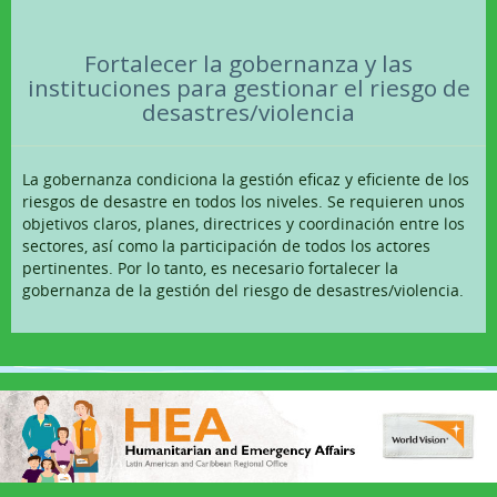
¿Dónde?
Fortalecer la gobernanza y las
Quien?
instituciones para gestionar el riesgo de
desastres/violencia
Cómo?
Noticias
La gobernanza condiciona la gestión eficaz y eficiente de los
riesgos de desastre en todos los niveles. Se requieren unos
Contacto
objetivos claros, planes, directrices y coordinación entre los
sectores, así como la participación de todos los actores
Estudio de Casos
pertinentes. Por lo tanto, es necesario fortalecer la
gobernanza de la gestión del riesgo de desastres/violencia.
Latin America and Caribbean Regional Office
Bolivia
Brazil
Dominican Republic
Nicaragua