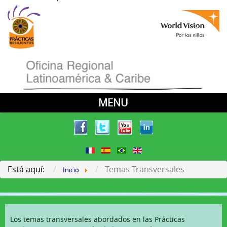
MENU
Home Es
Videos Testimoniales
Proyectos
Está aquí:
Temas Transversales
Inicio
Qué?
¿Por qué?
Los temas transversales abordados en las Prácticas
Cuándo?