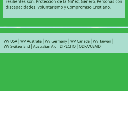
resilientes son: Protección de la Niñez, Género, Personas con
discapacidades, Voluntarismo y Compromiso Cristiano.
¿Dónde?
Quien?
Cómo?
WV USA
WV Australia
WV Germany
WV Canada
WV Taiwan
Noticias
WV Switzerland
Australian Aid
DIPECHO
ODFA/USAID
Contacto
Estudio de Casos
Latin America and Caribbean Regional Office
Bolivia
Brazil
Dominican Republic
Nicaragua